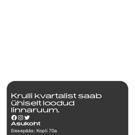
kontsertsari RUUM
29.09.2026 kell 16:00
Krulli kvartalist saab
ühiselt loodud
linnaruum.
Asukoht
Sissepääs: Kopli 70a