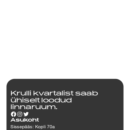
kontsertsari RUUM
29.09.2026 kell 16:00
Krulli kvartalist saab
ühiselt loodud
linnaruum.
Asukoht
Sissepääs: Kopli 70a